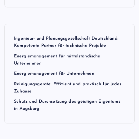
s
t
n
Ingenieur- und Planungsgesellschaft Deutschland:
Kompetente Partner für technische Projekte
a
Energiemanagement für mittelständische
v
Unternehmen
Energiemanagement für Unternehmen
i
Reinigungsgeräte: Effizient und praktisch für jedes
Zuhause
g
Schutz und Durchsetzung des geistigen Eigentums
a
in Augsburg.
t