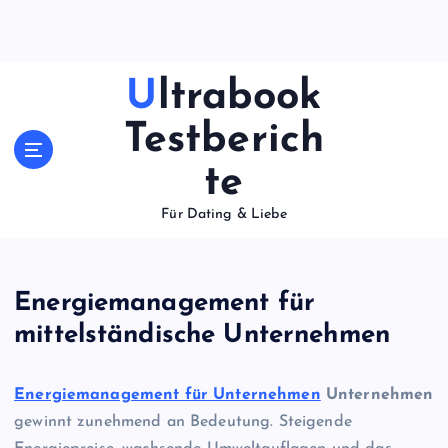
S
k
i
p
Ultrabook
t
o
Testberich
c
te
o
n
Für Dating & Liebe
t
e
n
t
Energiemanagement für
mittelständische Unternehmen
Energiemanagement für Unternehmen
Unternehmen
gewinnt zunehmend an Bedeutung. Steigende