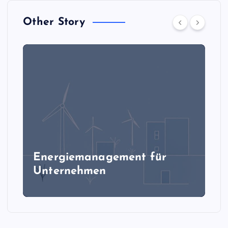
i
Other Story
o
n
Energiemanagement für
Unternehmen